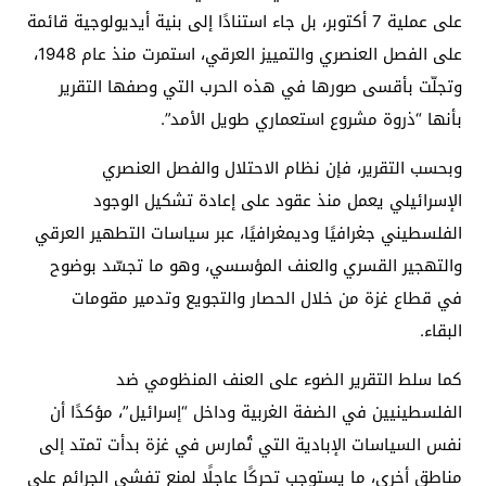
على عملية 7 أكتوبر، بل جاء استنادًا إلى بنية أيديولوجية قائمة
على الفصل العنصري والتمييز العرقي، استمرت منذ عام 1948،
وتجلّت بأقسى صورها في هذه الحرب التي وصفها التقرير
بأنها “ذروة مشروع استعماري طويل الأمد”.
وبحسب التقرير، فإن نظام الاحتلال والفصل العنصري
الإسرائيلي يعمل منذ عقود على إعادة تشكيل الوجود
الفلسطيني جغرافيًا وديمغرافيًا، عبر سياسات التطهير العرقي
والتهجير القسري والعنف المؤسسي، وهو ما تجسّد بوضوح
في قطاع غزة من خلال الحصار والتجويع وتدمير مقومات
البقاء.
كما سلط التقرير الضوء على العنف المنظومي ضد
الفلسطينيين في الضفة الغربية وداخل “إسرائيل”، مؤكدًا أن
نفس السياسات الإبادية التي تُمارس في غزة بدأت تمتد إلى
مناطق أخرى، ما يستوجب تحركًا عاجلًا لمنع تفشي الجرائم على