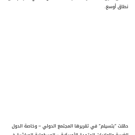
نطاق أوسع.
حمّلت “بتسيلم” في تقريرها المجتمع الدولي – وخاصة الدول
الغربية والولايات المتحدة الأمريكية – المسؤولية المباشرة في